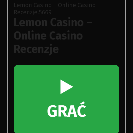
Lemon Casino – Online Casino
Recenzje.5669
Lemon Casino –
Online Casino
Recenzje
▶️
GRAĆ