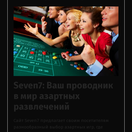
Seven7: Ваш проводник
в мир азартных
развлечений
Сайт Seven7 предлагает своим посетителям
разнообразный выбор азартных игр, где