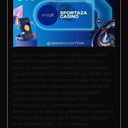
Το Sportaza εγγράφηκε στον κόσμο των online
αθλητικών στοιχημάτων το 2021. Μπορούμε να
πούμε με σιγουριά ότι το Sportaza είναι νόμιμο.
Έχω αξιολογήσει τον ιστότοπο και έχω ελέγξει την
ακεραιότητά του. Το αθλητικό στοίχημα έχει πάνω
από 35 αγορές που προσφέρουν πάνω από 30.000
αγορές μαζί. Η εταιρεία τυχερών παιχνιδιών
διαθέτει αξιοσημείωτα πάνω από 7.000
κουλοχέρηδες και εκατοντάδες άλλα παιχνίδια.
Ελάτε μαζί μου καθώς σας καθοδηγώ στα πάντα για
αυτό το online καζίνο και το αθλητικό στοίχημα
στην αξιολόγησή μου για το Sportaza.