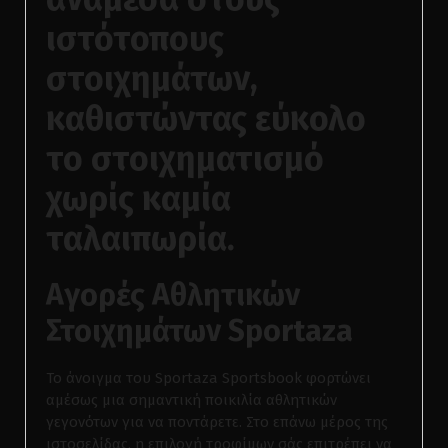
ιστότοπους
στοιχημάτων,
καθιστώντας εύκολο
το στοιχηματισμό
χωρίς καμία
ταλαιπωρία.
Αγορές Αθλητικών
Στοιχημάτων Sportaza
Το άνοιγμα του Sportaza Sportsbook φορτώνει
αμέσως μια σημαντική ποικιλία αθλητικών
γεγονότων για να ποντάρετε. Στο επάνω μέρος της
ιστοσελίδας, η επιλογή τροφίμων σάς επιτρέπει να