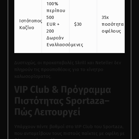
100%
περίπου
500
35x
Ιστότοπος
EUR +
$30
ποσότητα
Καζίνο
200
οφέλους
Δωρεάν
Εναλλασσόμενες
Δυστυχώς, οι προκαταβολές Skrill και Neteller δεν
πληρούν τις προϋποθέσεις για το κίνητρο
καλωσορίσματος.
VIP Club & Πρόγραμμα
Πιστότητας Sportaza–
Πώς Λειτουργεί
Υπάρχουν πέντε βαθμοί στο VIP Club του Sportaza,
που ανταμείβουν τους πιστούς παίκτες με οφέλη με