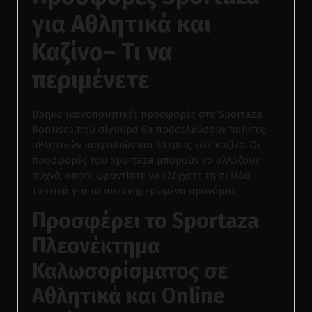
για Αθλητικά και
Καζίνο– Τι να
περιμένετε
Βρήκα ικανοποιητικές προσφορές στα Sportaza
Bonuses που σίγουρα θα προσελκύσουν παίκτες
αθλητικών παιχνιδιών και λάτρεις των καζίνο. Οι
προσφορές του Sportaza μπορούν να αλλάζουν
συχνά, οπότε φροντίστε να ελέγχετε τη σελίδα
τακτικά για τα πιο ενημερωμένα προνόμια.
Προσφέρει το Sportaza
Πλεονέκτημα
Καλωσορίσματος σε
Αθλητικά και Online