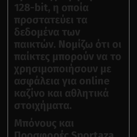
128-bit, η οποία
προστατεύει τα
δεδομένα των
παικτών. Νομίζω ότι οι
παίκτες μπορούν να το
χρησιμοποιήσουν με
ασφάλεια για online
καζίνο και αθλητικά
στοιχήματα.
Μπόνους και
Προσφορές Sportaza