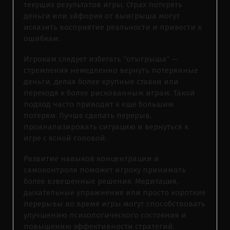
текущих результатов игры. Страх потерять
деньги или эйфория от выигрыша могут
исказить восприятие реальности и привести к
ошибкам.
Игрокам следует избегать “отыгрыша” —
стремления немедленно вернуть потерянные
деньги, делая более крупные ставки или
переходя к более рискованным играм. Такой
подход часто приводит к еще большим
потерям. Лучше сделать перерыв,
проанализировать ситуацию и вернуться к
игре с ясной головой.
Развитие навыков концентрации и
самоконтроля поможет игроку принимать
более взвешенные решения. Медитация,
дыхательные упражнения или просто короткие
перерывы во время игры могут способствовать
улучшению психологического состояния и
повышению эффективности стратегий.