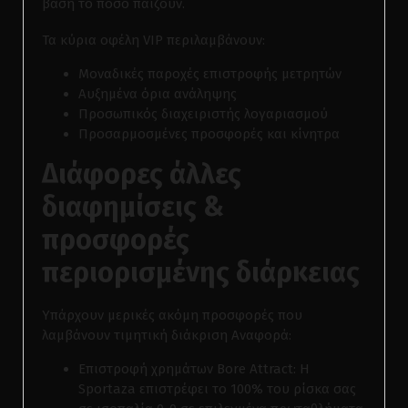
βάση το πόσο παίζουν.
Τα κύρια οφέλη VIP περιλαμβάνουν:
Μοναδικές παροχές επιστροφής μετρητών
Αυξημένα όρια ανάληψης
Προσωπικός διαχειριστής λογαριασμού
Προσαρμοσμένες προσφορές και κίνητρα
Διάφορες άλλες
διαφημίσεις &
προσφορές
περιορισμένης διάρκειας
Υπάρχουν μερικές ακόμη προσφορές που
λαμβάνουν τιμητική διάκριση Αναφορά:
Επιστροφή χρημάτων Bore Attract: Η
Sportaza επιστρέφει το 100% του ρίσκα σας