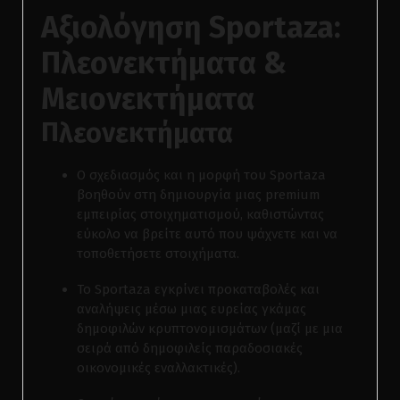
Αξιολόγηση Sportaza:
Πλεονεκτήματα &
Μειονεκτήματα
Πλεονεκτήματα
Ο σχεδιασμός και η μορφή του Sportaza
βοηθούν στη δημιουργία μιας premium
εμπειρίας στοιχηματισμού, καθιστώντας
εύκολο να βρείτε αυτό που ψάχνετε και να
τοποθετήσετε στοιχήματα.
Το Sportaza εγκρίνει προκαταβολές και
αναλήψεις μέσω μιας ευρείας γκάμας
δημοφιλών κρυπτονομισμάτων (μαζί με μια
σειρά από δημοφιλείς παραδοσιακές
οικονομικές εναλλακτικές).