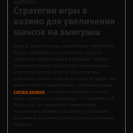
systems
Стратегии игры в
казино для увеличения
шансов на выигрыш
Игра в казино всегда привлекала любителей
азарта возможностью испытать удачу и
получить значительный выигрыш. Однако,
помимо везения, существуют проверенные
стратегии, которые могут существенно
повысить шансы игрока на успех, и среди них
можно найти предложения, напоминающие
султан казино
, но важно понимать, что ни
одна система не гарантирует стопроцентный
выигрыш, но грамотное применение
тактических приемов позволяет управлять
рисками и максимизировать потенциальную
прибыль.