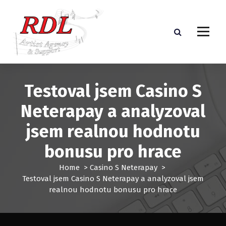
S
p
r
i
n
g
RDL Artist Agency & Support
n
a
Testoval jsem Casino S
a
r
Neterapay a analyzoval
i
jsem realnou hodnotu
n
h
bonusu pro hrace
o
u
Home
>
Casino S Neterapay
>
d
Testoval jsem Casino S Neterapay a analyzoval jsem
realnou hodnotu bonusu pro hrace