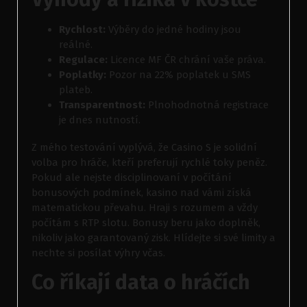
Rychlost:
Výběry do jedné hodiny jsou
reálné.
Regulace:
Licence MF ČR chrání vaše práva.
Poplatky:
Pozor na 22% poplatek u SMS
plateb.
Transparentnost:
Plnohodnotná registrace
je dnes nutností.
Z mého testování vyplývá, že Casino S je solidní
volba pro hráče, kteří preferují rychlé toky peněz.
Pokud ale nejste disciplinovaní v počítání
bonusových podmínek, kasino nad vámi získá
matematickou převahu. Hraji s rozumem a vždy
počítám s RTP slotu. Bonusy beru jako doplněk,
nikoliv jako garantovaný zisk. Hlídejte si své limity a
nechte si posílat výhry včas.
Co říkají data o hráčích