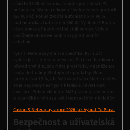
získáte 3 000 Kč bonus, musíte splnit obrat. Při
požadavku 30x na celkovou částku musíte protočit
120 000 Kč. Pokud zvolíte automat s RTP 96 %,
matematická ztráta činí 4 800 Kč. Výsledek? Bonus
vás v tomto případě reálně stojí peníze. Vždy si
spočítejte obratové podmínky před prvním
vkladem.
Využití Neterapay má svá specifika. Rychlost
výběru je jejich hlavní devízou. Zatímco bankovní
převod trvá dny, zde máte prostředky v peněžence
často do hodiny. Sledujte ale poplatky. Vklad
kartou stojí 1,5 %, ale SMS vklad vás oškube o 22 %.
To je naprostý nesmysl z hlediska návratnosti
investice. Pokud vkládáte SMS platbou, váš bonus
je okamžitě v mínusu kvůli transakčním nákladům.
Casino S Neterapay v roce 2026 Jak Vybrat To Prave
Bezpečnost a uživatelská